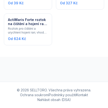
Od 39 Kč
Od 327 Kč
ActiMaris Forte roztok
na čištění a hojení ran
300 ml
Roztok pro čištění a
urychlení hojení ran; vhodný
pro akutní i chronické a
Od 624 Kč
infekční rány.
© 2026 SELLTORO. Všechna práva vyhrazena.
Ochrana soukromí
Podmínky použití
Kontakt
Nahlásit obsah (DSA)