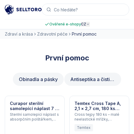
Ověřené e-shopy
CZ
Zdraví a krása
Zdravotní péče
První pomoc
První pomoc
Obinadla a pásky
Antiseptika a čisticí prostředky
Curapor sterilní
Temtex Cross Tape A,
samolepící náplast 7 ×
2,1 × 2,7 cm, 180 ks
5 cm, 5 ks
(béžová)
Sterilní samolepící náplast s
Cross tejpy 180 ks – malé
absorpčním polštářkem,
neelastické mřížky,
šetrná k pokožce.
hypoalergenní a
Temtex
voděodolné.