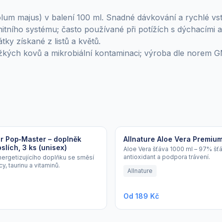
olum majus) v balení 100 ml. Snadné dávkování a rychlé vs
nitního systému; často používané při potížích s dýchacími
tky získané z listů a květů.
žkých kovů a mikrobiální kontaminaci; výroba dle norem 
 Pop‑Master – doplněk
Allnature Aloe Vera Premiu
slích, 3 ks (unisex)
Aloe Vera šťáva 1000 ml – 97% šťá
antioxidant a podpora trávení.
nergetizujícího doplňku se směsí
y, taurinu a vitaminů.
Allnature
Od 189 Kč