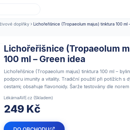
ýživové doplňky
Lichořeřišnice (Tropaeolum majus) tinktura 100 ml
Lichořeřišnice (Tropaeolum ma
100 ml – Green idea
Lichořeřišnice (Tropaeolum majus) tinktura 100 ml – bylin
podporu imunity a vitality. Tradiční použití při potížích 
cestami; obsahuje flavonoidy. Šarže testovány dle nore
LékárnaAVE.cz
(
Skladem
)
249 Kč
DO OBCHODU