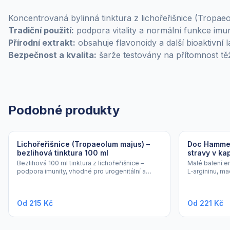
Koncentrovaná bylinná tinktura z lichořeřišnice (Tropae
Tradiční použití:
podpora vitality a normální funkce imu
Přírodní extrakt:
obsahuje flavonoidy a další bioaktivní lá
Bezpečnost a kvalita:
šarže testovány na přítomnost tě
Podobné produkty
Lichořeřišnice (Tropaeolum majus) –
Doc Hammer
bezlihová tinktura 100 ml
stravy v kap
Bezlihová 100 ml tinktura z lichořeřišnice –
Malé balení e
podpora imunity, vhodné pro urogenitální a
L‑argininu, mac
dýchací obtíže.
Od 215 Kč
Od 221 Kč