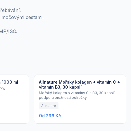
třebávání.
 a močovými cestami.
GMP/ISO.
m 1000 ml
Allnature Mořský kolagen + vitamín C +
vitamín B3, 30 kapslí
vy,
Mořský kolagen s vitamíny C a B3, 30 kapslí –
podpora pružnosti pokožky.
Allnature
Od 296 Kč