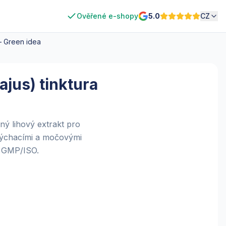
Ověřené e-shopy
5.0
CZ
 – Green idea
jus) tinktura
ný lihový extrakt pro
s dýchacími a močovými
m GMP/ISO.